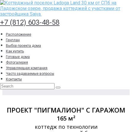
Расположение
Генплан
Выбор проекта дома
+7 (812) 603-48-58
Как купить
Готовые дома
Расположение
Фотогалерея
Генплан
Управляющая компания
Выбор проекта дома
Часто задаваемые вопросы
Как купить
Контакты
Готовые дома
Фотогалерея
Управляющая компания
Часто задаваемые вопросы
Контакты
+7 (812) 603-48-58
ПРОЕКТ "ПИГМАЛИОН" С ГАРАЖОМ
165 м²
коттедж по технологии